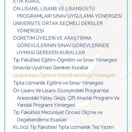
ETİK KURUL
ÖN LİSANS, LİSANS VE LİSANSÜSTÜ
PROGRAMLARI SINAV UYGULAMA YÖNERGESİ
ÜNİVERSİTE ORTAK SEÇMELİ DERSLER
YÖNERGESİ
ÖĞRETİM ÜYELERİ VE ARAŞTIRMA
GÖREVLİLERİNİN SINAV GÖREVLERİNDE
UYMASI GEREKEN KURALLAR
Tıp Fakültesi Eğitim-Öğretim ve Sınav Yönergesi
Sınavda Uyulması Gereken Kurallar
Uluslararası Öğrenci Koordinatörlüğü Yönergesi
Tıpta Uzmanlık Eğitimi ve Sınav Yönergesi
Ön Lisans Ve Lisans Düzeyindeki Programlar
Arasındaki Yatay Geçiş, Çift Anadal Programı Ve
Yandal Programı Yönergesi
Tıp Fakültesi Mezuniyet Öncesi Ölçme ve
Değerlendirme Esasları
KL.002 Tıp Fakültesi Tıpta Uzmanlık Tez Yazım