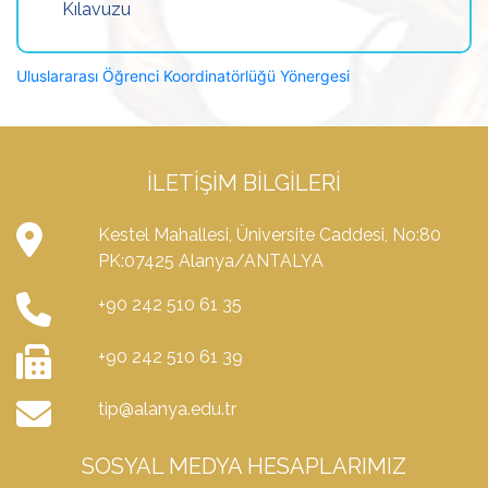
Kılavuzu
Uluslararası Öğrenci Koordinatörlüğü Yönergesi
İLETIŞIM BILGILERI
Kestel Mahallesi, Üniversite Caddesi, No:80
PK:07425 Alanya/ANTALYA
+90 242 510 61 35
+90 242 510 61 39
tip@alanya.edu.tr
SOSYAL MEDYA HESAPLARIMIZ