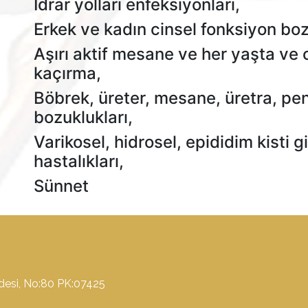
İdrar yolları enfeksiyonları,
Erkek ve kadın cinsel fonksiyon boz
Aşırı aktif mesane ve her yaşta ve 
kaçırma,
Böbrek, üreter, mesane, üretra, pe
bozuklukları,
Varikosel, hidrosel, epididim kisti g
hastalıkları,
Sünnet
ddesi, No:80 PK:07425