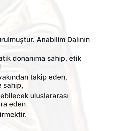
urulmuştur. Anabilim Dalının
ratik donanıma sahip, etik
l
yakından takip eden,
e sahip,
rebilecek uluslararası
cra eden
irmektir.