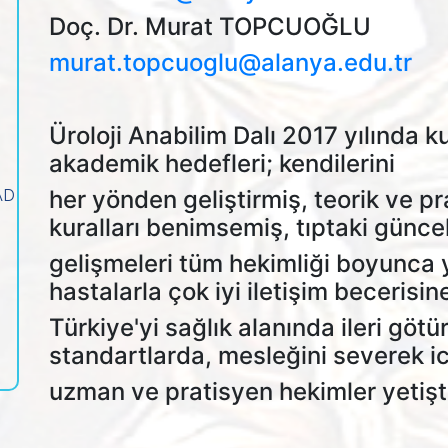
Doç. Dr. Murat TOPCUOĞLU
murat.topcuoglu@alanya.edu.tr
Üroloji Anabilim Dalı 2017 yılında k
akademik hedefleri; kendilerini
her yönden geliştirmiş, teorik ve p
 AD
kuralları benimsemiş, tıptaki günce
gelişmeleri tüm hekimliği boyunca 
hastalarla çok iyi iletişim becerisin
Türkiye'yi sağlık alanında ileri götü
standartlarda, mesleğini severek i
uzman ve pratisyen hekimler yetişt