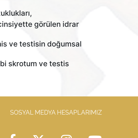
uklukları,
cinsiyette görülen idrar
nis ve testisin doğumsal
ibi skrotum ve testis
SOSYAL MEDYA HESAPLARIMIZ