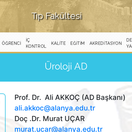
Tıp Fakültesi
İÇ
D
ÖĞRENCI
KALITE
EĞITIM
AKREDITASYON
KONTROL
Y
Üroloji AD
Prof. Dr. Ali AKKOÇ (AD Başkanı)
Ü
ali.akkoc@alanya.edu.tr
Doç .Dr. Murat UÇAR
murat.ucar@alanya.edu.tr