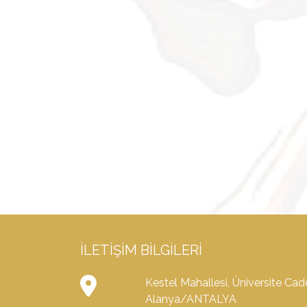
İLETIŞIM BILGILERI
Kestel Mahallesi, Üniversite Ca
Alanya/ANTALYA